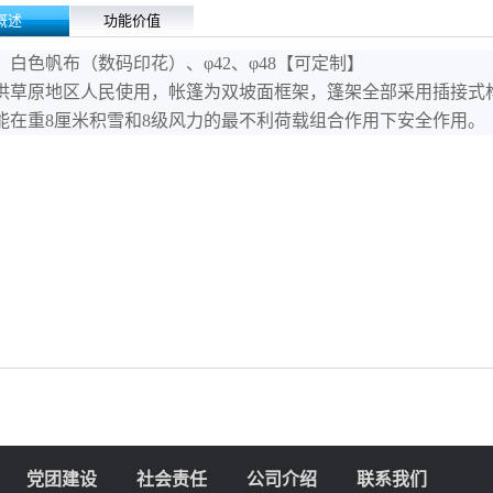
概述
功能价值
：白色帆布（数码印花）、φ42、φ48
【
可定制
】
供草原地区人民使用，
帐篷为双坡面框架，篷架全部采用插接式
能在重8厘米积雪和8级风力的最不利荷载组合作用下安全作用。
党团建设
社会责任
公司介绍
联系我们