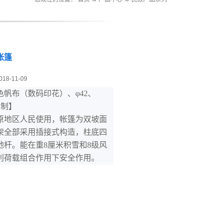
帐篷
018-11-09
色帆布（数码印花）、φ42、
定制
】
原地区人民使用，
帐篷为双坡面
架全部采用插接式构造，柱底四
地杆。能在重8厘米积雪和8级风
利荷载组合作用下安全作用。