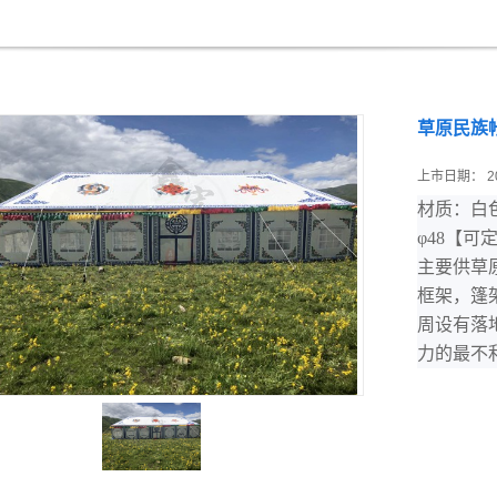
草原民族
上市日期：
2
材质：白
φ48
【
可
主要供草
框架，篷
周设有落
力的最不