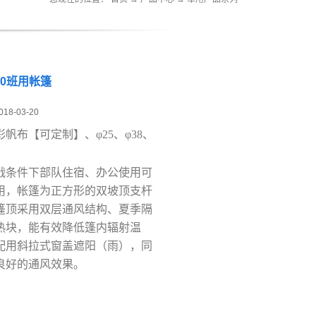
0/20班用帐篷
018-03-20
彩帆布
【
可定制
】
、φ25、φ38、
战条件下部队住宿、办公使用可
用，帐篷为
正方形的双坡顶支杆
篷顶采用双层通风结构、夏季隔
热块，能有效降低篷内辐射温
配用斜拉式窗盖遮阳（雨），同
良好的通风效果。