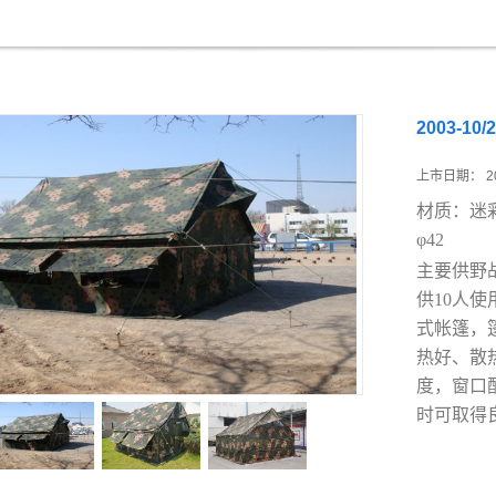
2003-1
上市日期：
2
材质：迷
φ42
主要供野
供10人使
式帐篷，
热好、散
度，
窗口
时可取得