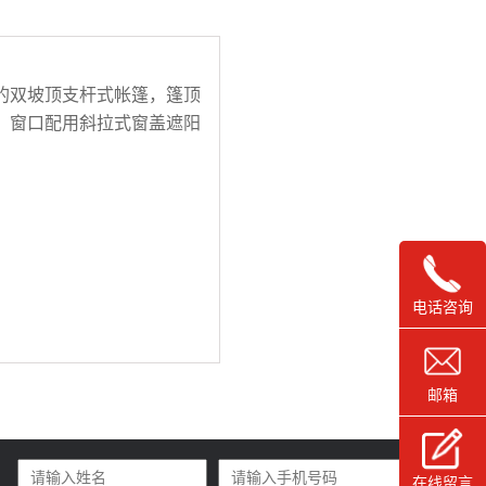
的双坡顶支杆式帐篷，
篷顶
，
窗口配用斜拉式窗盖遮阳
电话咨询
邮箱
在线留言