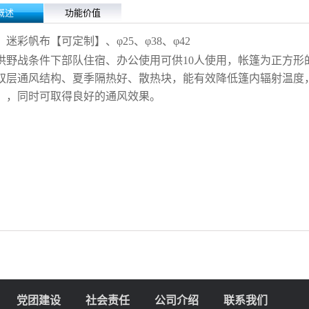
概述
功能价值
：迷彩帆布
【
可定制
】
、φ25、φ38、
φ42
供野战条件下部队住宿、办公使用可供10人使用，帐篷为
正方形
双层通风结构、夏季隔热好、散热块，能有效降低篷内辐射温度
），同时可取得良好的通风效果。
党团建设
社会责任
公司介绍
联系我们