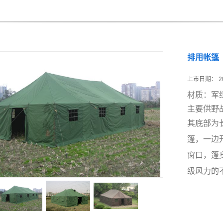
排用帐篷
上市日期：
2
材质：军
主要供野
其底部为
篷，一边
窗口，篷
级风力的