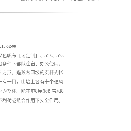
018-02-08
绿色帆布
【
可定制
】
、φ25、φ38
战条件下部队住宿、办公使用，
长方形，篷顶为四坡的支杆式帐
开有一门，山墙上各有
十个
通风
身为整体。能在重8厘米积雪和8
不利荷载组合作用下安全作用。