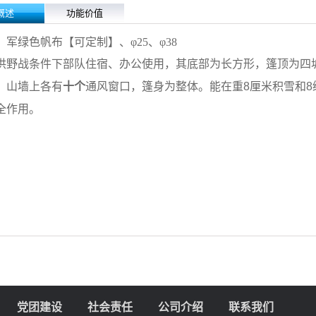
概述
功能价值
：军绿色帆布
【
可定制
】
、φ25、φ38
供野战条件下部队住宿、办公使用，
其底部为长方形，篷顶为四
，山墙上各有
十个
通风窗口，篷身为整体。能在重8厘米积雪和
8
全作用。
党团建设
社会责任
公司介绍
联系我们