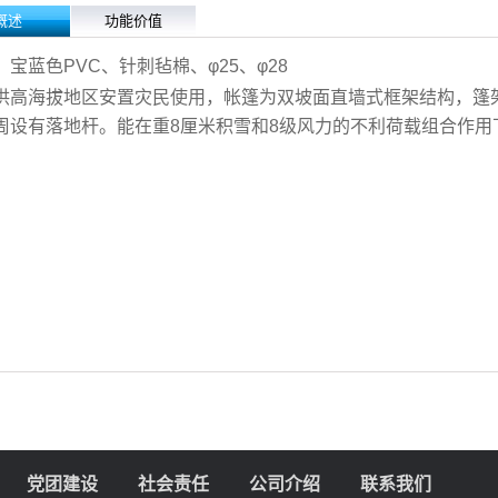
概述
功能价值
：宝蓝色
PVC
、针刺毡棉、
φ25
、
φ28
供高海拔地区安置灾民使用，帐篷为双坡面直墙式框架结构，篷
周设有落地杆。能在重8厘米积雪和8级风力的不利荷载组合作用
党团建设
社会责任
公司介绍
联系我们