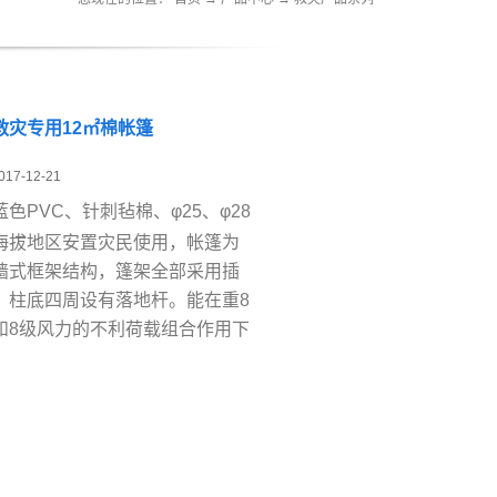
救灾专用12㎡棉帐篷
017-12-21
蓝色
PVC
、针刺毡棉、
φ25
、
φ28
海拔地区安置灾民使用，帐篷为
墙式框架结构，篷架全部采用插
，柱底四周设有落地杆。能在重8
和8级风力的不利荷载组合作用下
。