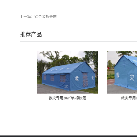
上一篇：
铝合金折叠床
推荐产品
救灾专用20㎡单/棉帐篷
救灾专用