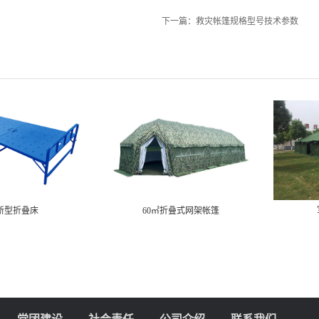
下一篇：
救灾帐篷规格型号技术参数
新型折叠床
60㎡折叠式网架帐篷