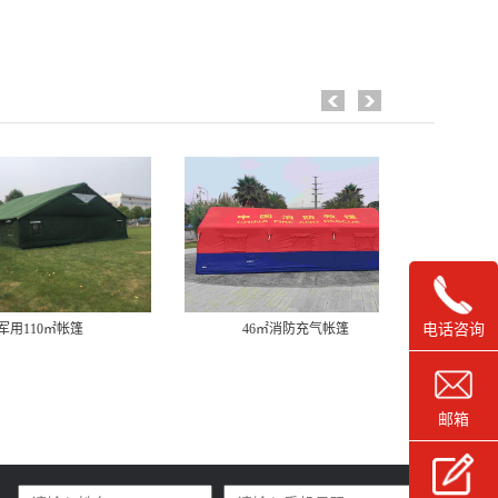
军用110㎡帐篷
46㎡消防充气帐篷
电话咨询
邮箱