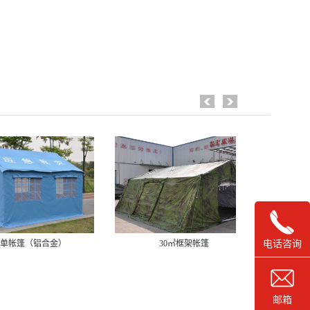
电话咨询
30㎡框架帐篷
救灾专用36㎡单帐篷
邮箱