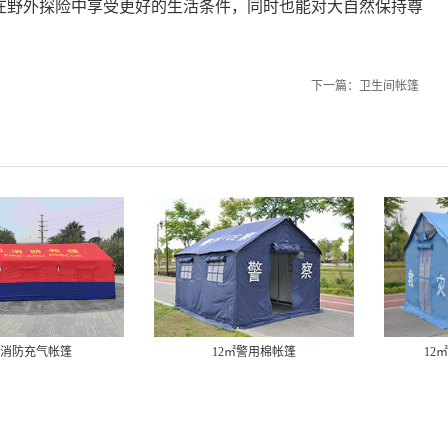
在野外探险中享受更好的生活条件，同时也能对大自然保持尊
下一篇：
卫生间帐篷
12㎡警用棉帐篷
12㎡单帐篷（铝合金）