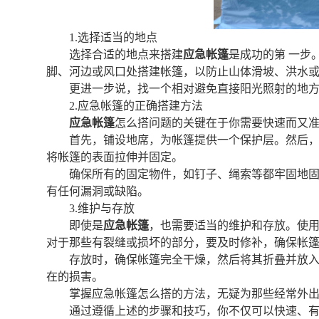
1.选择适当的地点
选择合适的地点来搭建
应急帐篷
是成功的第 一步
脚、河边或风口处搭建帐篷，以防止山体滑坡、洪水
更进一步说，找一个相对避免直接阳光照射的地
2.应急帐篷的正确搭建方法
应急帐篷
怎么搭问题的关键在于你需要快速而又
首先，铺设地席，为帐篷提供一个保护层。然后
将帐篷的表面拉伸并固定。
确保所有的固定物件，如钉子、绳索等都牢固地
有任何漏洞或缺陷。
3.维护与存放
即使是
应急帐篷
，也需要适当的维护和存放。使
对于那些有裂缝或损坏的部分，要及时修补，确保帐
存放时，确保帐篷完全干燥，然后将其折叠并放
在的损害。
掌握应急帐篷怎么搭的方法，无疑为那些经常外
通过遵循上述的步骤和技巧，你不仅可以快速、