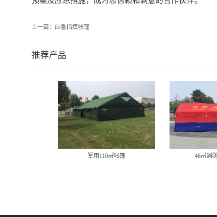
预案及应急措施，成为您信赖和满意的合作伙伴。‍
上一篇：
应急指挥帐篷
推荐产品
军用110㎡帐篷
46㎡消防充气帐篷