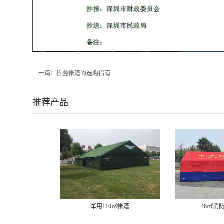
上一篇：
折叠帐篷的选购指南
推荐产品
军用110㎡帐篷
46㎡消防充气帐篷