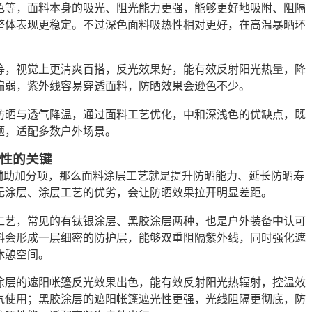
色等，面料本身的吸光、阻光能力更强，能够更好地吸附、阻隔
整体表现更稳定。不过深色面料吸热性相对更好，在高温暴晒环
等，视觉上更清爽百搭，反光效果好，能有效反射阳光热量，降
偏弱，紫外线容易穿透面料，防晒效果会逊色不少。
防晒与透气降温，通过面料工艺优化，中和深浅色的优缺点，既
题，适配多数户外场景。
性的关键
辅助加分项，那么面料涂层工艺就是提升防晒能力、延长防晒寿
无涂层、涂层工艺的优劣，会让防晒效果拉开明显差距。
工艺，常见的有钛银涂层、黑胶涂层两种，也是户外装备中认可
料会形成一层细密的防护层，能够双重阻隔紫外线，同时强化遮
休憩空间。
涂层的遮阳帐篷反光效果出色，能有效反射阳光热辐射，控温效
气使用；黑胶涂层的遮阳帐篷遮光性更强，光线阻隔更彻底，防