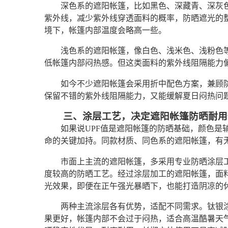
深色系的遮阳帐篷，比如黑色、深藏青、深灰
紫外线，减少紫外线穿透面料的概率，防晒遮光的
境下，帐篷内部温度会略高一些。
浅色系的遮阳帐篷，像白色、浅米色、浅粉色
低帐篷内部闷热感。但这类面料的紫外线阻隔能力
如今不少遮阳帐篷会采用折中配色方案，兼顾
保留不错的紫外线阻隔能力，又能缓解夏日闷热问
三、涂层工艺，决定遮阳帐篷防晒耐用
如果说UPF值是遮阳帐篷的防晒基础，颜色是
命的关键加持。同款材质、同色系的遮阳帐篷，有
市面上主流的遮阳帐篷，多采用专业防晒涂层
度较高的防晒工艺。经过涂层加工的遮阳帐篷，面
光效果，即便在正午强光暴晒下，也能打造阴凉的
两种主流涂层各有优势，适配不同需求。钛银
果更好，帐篷内部不会过于闷热，适合高温酷暑天