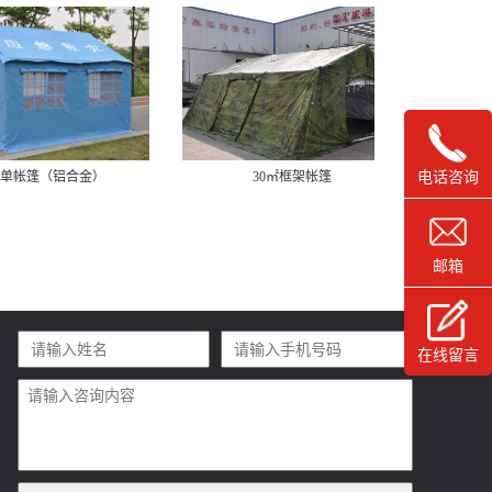
电话咨询
㎡单帐篷（铝合金）
30㎡框架帐篷
邮箱
在线留言