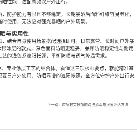
防晒性能，适配高频次户外出行。
晒，防护能力有限且不够稳定，长期暴晒后面料纤维容易老化，
临时使用，无法应对强光暴晒的户外场景。
晒与实用性
风，结合自身使用场景搭配选择即可。日常露营、长时间户外暴
钛银涂层的款式，深色面料防晒更稳妥，兼顾防晒稳定性与耐用
工艺的浅色系遮阳帐篷，平衡防晒与透气降温需求。
色、专业涂层工艺的结合体。看懂这三项核心要点，就能精准避
配夏日户外使用、防晒靠谱的遮阳帐篷，全方位守护户外出行安
下一篇：
应急救灾帐篷的清洗消毒与报废评估方法