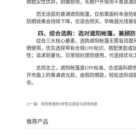
晒稳定性优异，耐磨耐用，长期户外使用不易衰减
而无涂层的普通遮阳帐篷，仅依靠面料本身防
防晒效果会持续下降，仅适合阴天、早晚弱光场景
四、综合选购：选对遮阳帐篷，兼顾防
综合三大核心要素，选购遮阳帐篷无需盲目跟
晒使用，优先选择带有合规UPF标识、搭配黑胶或
性；追求轻量化、日常短时遮阳使用，可选择优化
总而言之，遮阳帐篷是UPF标准、合适面料颜
开市面上的普通遮光款、虚假防晒款，轻松选到适
全。
上一篇：
商务帐篷的5种常见类型与适用场景
推荐产品