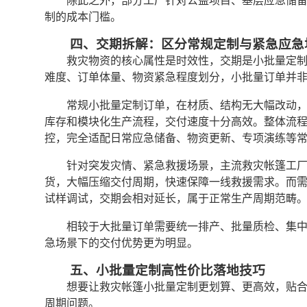
除此之外，部分工厂针对公益项目、基层应急储
制的成本门槛。
四、交期拆解：区分常规定制与紧急应急
救灾物资的核心属性是时效性，交期是小批量定
难度、订单体量、物资紧急程度划分，小批量订单并
常规小批量定制订单，在材质、结构无大幅改动
库存和模块化生产流程，交付速度十分高效。整体流
控，完全适配日常应急储备、物资更新、专项演练等
针对突发灾情、紧急救援场景，主流救灾帐篷工
货，大幅压缩交付周期，快速保障一线救援需求。而
试样调试，交期会相对延长，属于正常生产周期范畴
相较于大批量订单需要统一排产、批量质检、集
急场景下的交付优势更为明显。
五、小批量定制高性价比落地技巧
想要让救灾帐篷小批量定制更划算、更高效，贴
周期问题。