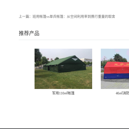
上一篇：
班用帐篷vs单兵帐篷：从空间利用率到携行重量的取舍
推荐产品
0㎡帐篷
46㎡消防充气帐篷
12㎡