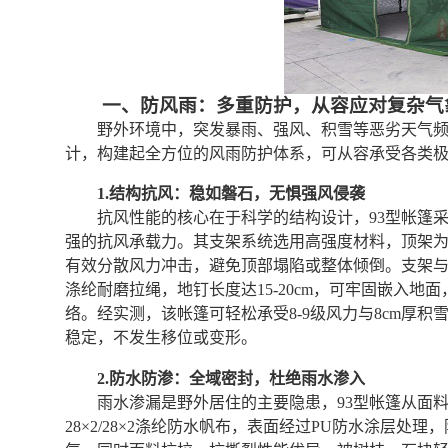
一、防风雨：多重防护，从容应对复杂气
野外环境中，突发暴雨、强风、积雪等恶劣天气频发
计，构建起全方位的风雨防护体系，可从容承受各类
1.结构抗风：稳如磐石，无惧强风侵袭
抗风性能的核心在于科学的结构设计，93型帐篷
强的抗风承载力。其支架系统选用高强度材料，顶架
有效分散风力冲击，避免顶部塌陷或整体倾倒。支架与
涤纶耐磨拉绳，地钉长度达15-20cm，可牢固嵌入地
络。经实测，该帐篷可轻松承受8-9级风力与8cm厚
稳定，不发生移位或变形。
2.防水防渗：全域密封，杜绝雨水渗入
雨水渗漏是野外居住的主要隐患，93型帐篷从面
28×2/28×2涤纶防水帆布，表面经过PU防水涂层处理，