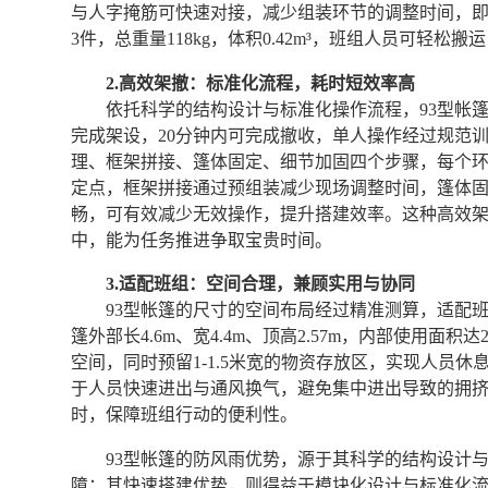
与人字掩筋可快速对接，减少组装环节的调整时间，
3件，总重量118kg，体积0.42m³，班组人员可轻松
2.高效架撤：标准化流程，耗时短效率高
依托科学的结构设计与标准化操作流程，93型帐篷
完成架设，20分钟内可完成撤收，单人操作经过规范
理、框架拼接、篷体固定、细节加固四个步骤，每个
定点，框架拼接通过预组装减少现场调整时间，篷体
畅，可有效减少无效操作，提升搭建效率。这种高效
中，能为任务推进争取宝贵时间。
3.适配班组：空间合理，兼顾实用与协同
93型帐篷的尺寸的空间布局经过精准测算，适配
篷外部长4.6m、宽4.4m、顶高2.57m，内部使用面积达
空间，同时预留1-1.5米宽的物资存放区，实现人员休
于人员快速进出与通风换气，避免集中进出导致的拥
时，保障班组行动的便利性。
93型帐篷的防风雨优势，源于其科学的结构设计
障；其快速搭建优势，则得益于模块化设计与标准化