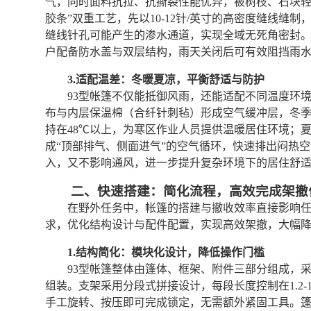
气，同时面料抗拉、抗撕裂性能优异，被树枝、石块轻
胶条”双重工艺，先以10-12针/英寸的高密度缝线
缝线针孔可能产生的渗水通道，实现全域无死角密封
户配备防水盖与双层结构，雨天关闭后可有效阻挡雨
3.适配温差：冬暖夏凉，平衡舒适与防护
93型帐篷不仅能抵御风雨，还能适配不同温度环
布与内层保温棉（合纤针刺毡）形成空气缓冲层，冬季
持在48℃以上，为寒区作业人员提供温暖居住环境；
成“顶部排气、侧面进气”的空气循环，快速排出闷热
入，又不影响通风，进一步提升复杂环境下的居住舒
二、快速搭建：简化流程，高效完成架撤
在野外任务中，帐篷的搭建与撤收效率直接影响任
求，优化结构设计与配件配置，实现高效架撤，大幅
1.结构简化：模块化设计，降低操作门槛
93型帐篷整体由篷体、框架、附件三部分组成，
组装。支架采用分段式拼接设计，每段长度控制在1.2
手工旋转、按压即可完成锁定，无需额外紧固工具。