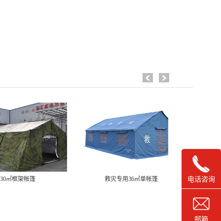
30㎡框架帐篷
救灾专用36㎡单帐篷
救
电话咨询
邮箱