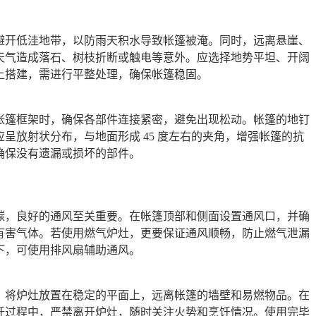
避开低洼地带，以防雨天积水导致帐篷被淹。同时，远离悬崖、
天气造成落石、树枝折断或触电等意外。应选择地势平坦、开阔
上搭建，需进行平整处理，确保帐篷稳固。
帐篷框架时，确保各部件连接紧密，避免出现松动。帐篷的地钉
呈放射状分布，与地面形成 45 度左右的夹角，增强帐篷的抗
确保没有遗漏或损坏的部件。
碳，良好的通风至关重要。在帐篷顶部和侧面设置通风口，并确
有害气体。若使用燃气炉灶，更要保证通风顺畅，防止燃气泄漏
下，可使用排风扇辅助通风。
。将炉灶放置在稳定的平面上，远离帐篷的墙壁和易燃物品。在
饪过程中，严禁离开炉灶，随时关注火势和烹饪情况。使用完毕