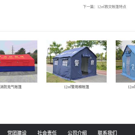
下一篇：
12㎡救灾帐篷特点
㎡消防充气帐篷
12㎡警用棉帐篷
12
党团建设
社会责任
公司介绍
联系我们