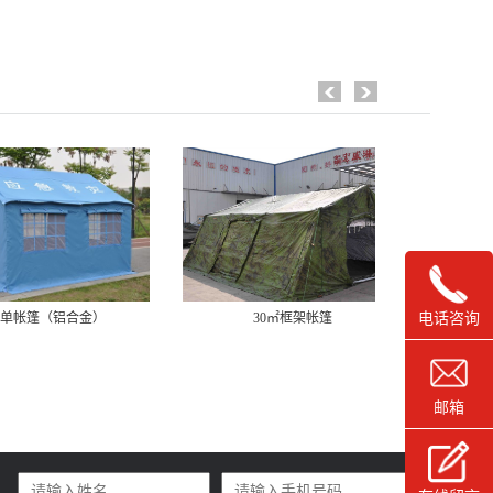
㎡单帐篷（铝合金）
30㎡框架帐篷
电话咨询
邮箱