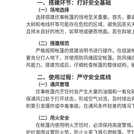
一、搭建环节：打好安全基础
（一）场地选择
选择搭建炊事帐篷的场地至关重要。首先，要
大树和电线杆等可能存在危险的区域，避免因恶劣
且排水良好的地方，如草地或硬质地面。若在斜坡
（二）搭建规范
严格按照帐篷的搭建说明书进行操作。在组装
要充分打入地下，并使用防风绳固定帐篷。防风绳应
风能力。搭建完成后，仔细检查帐篷的整体结构，
二、使用过程：严守安全底线
（一）通风管理
炊事帐篷内烹饪时会产生大量的油烟和一氧化
保通风口处于打开状态，形成空气对流，及时排出
积聚引发爆炸或中毒事故。在通风条件较差的情况
（二）用火安全
在帐篷内使用明火烹饪时，必须保持高度警惕
炉灶周围设置防火垫，防止火星飞溅引燃帐篷。烹