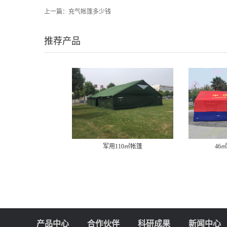
上一篇：
充气帐篷多少钱
推荐产品
军用110㎡帐篷
46
产品中心
合作伙伴
科研成果
新闻中心