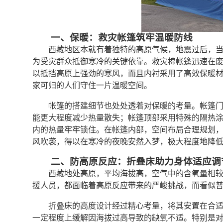
一、保暖：救灾帐篷筑牢温暖防线
西藏地区本就有着独特的高原气候，地震过后，
为受灾群众抵御寒冷的关键依靠。救灾棉帐篷迅速在
以抵挡高原上强劲的寒风，而且内衬采用了高效保暖
家可归的人们守住一片温暖空间。
帐篷的搭建细节也处处透着对保暖的考量。帐篷
能更大程度减少热量散失；帐篷顶部采用特殊的隔热
内的热量牢牢锁住。在帐篷内部，空间布局合理规划
风吹袭，得以在寒冷的夜晚安然入梦，极大程度地降
二、防高原反应：折叠床助力身体适应调
西藏地处高原，平均海拔高，空气中的含氧量相
援人员，都面临着高原反应带来的严峻挑战，而看似
折叠床的高度设计经过精心考量，将其安置在合
一定程度上缓解因海拔过高导致的缺氧不适。特别是