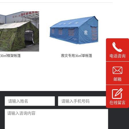
30㎡框架帐篷
救灾专用36㎡单帐篷
救
电话咨询
邮箱
在线留言