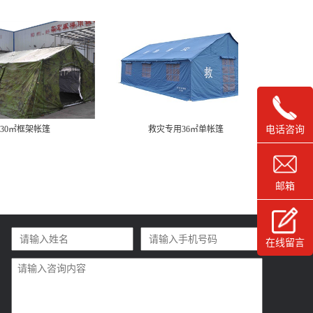
30㎡框架帐篷
救灾专用36㎡单帐篷
救
电话咨询
邮箱
在线留言