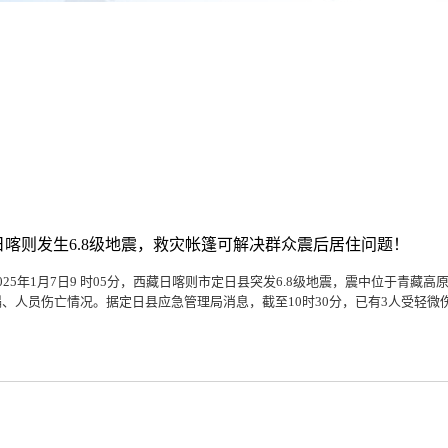
日喀则发生6.8级地震，救灾帐篷可解决群众震后居住问题！
2025年1月7日9 时05分，西藏日喀则市定日县突发6.8级地震，震中位于青
塌、人员伤亡情况。据定日县应急管理局消息，截至10时30分，已有3人受轻微伤，