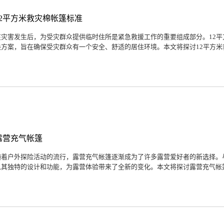
12平方米救灾棉帐篷标准
在灾害发生后，为受灾群众提供临时住所是紧急救援工作的重要组成部分。12
决方案，旨在确保受灾群众有一个安全、舒适的居住环境。本文将探讨12平方米救
露营充气帐篷
随着户外探险活动的流行，露营充气帐篷逐渐成为了许多露营爱好者的新选择。
以其独特的设计和功能，为露营体验带来了全新的变化。本文将探讨露营充气帐篷