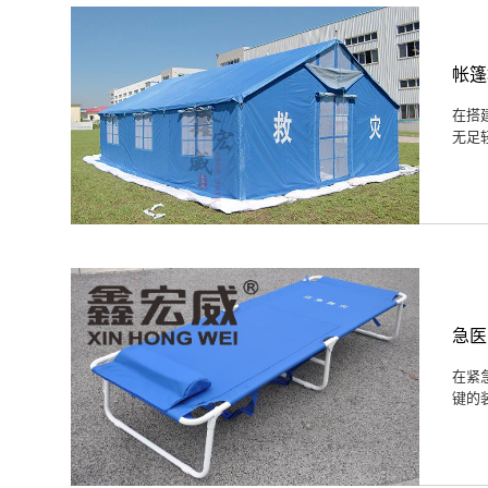
帐篷
在搭
无足
急医
在紧
键的