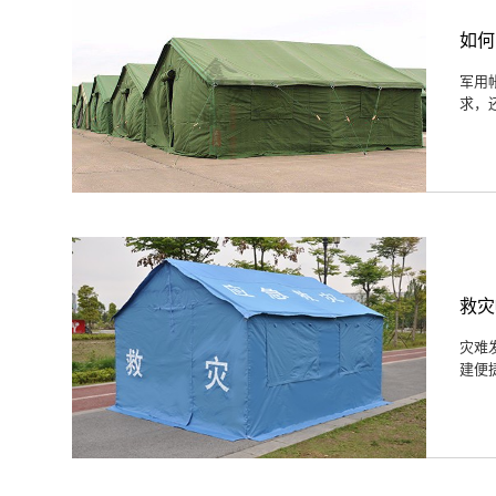
如何
军用
求，
救灾
灾难
建便