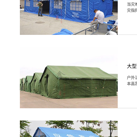
当灾
灾指
大型
户外
本高