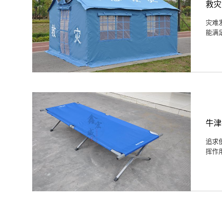
救灾
灾难
能满
牛津
追求
挥作