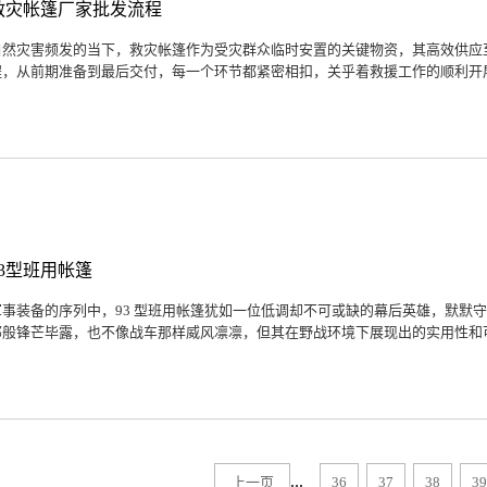
救灾帐篷厂家批发流程
自然灾害频发的当下，救灾帐篷作为受灾群众临时安置的关键物资，其高效供应
程，从前期准备到最后交付，每一个环节都紧密相扣，关乎着救援工作的顺利开展
93型班用帐篷
军事装备的序列中，93 型班用帐篷犹如一位低调却不可或缺的幕后英雄，默默
那般锋芒毕露，也不像战车那样威风凛凛，但其在野战环境下展现出的实用性和可靠
...
上一页
36
37
38
39