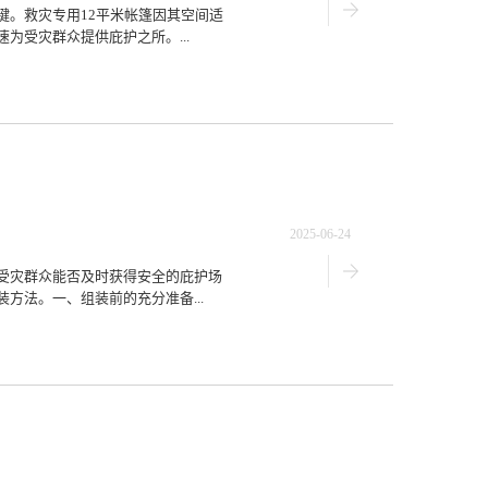
键。救灾专用12平米帐篷因其空间适
为受灾群众提供庇护之所。...
2025-06-24
受灾群众能否及时获得安全的庇护场
方法。一、组装前的充分准备...