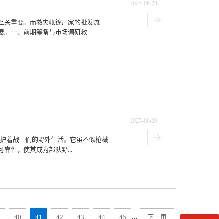
2025-06-23
至关重要。而救灾帐篷厂家的批发流
。一、前期筹备与市场调研救...
2025-06-20
守护着战士们的野外生活。它虽不似枪械
性，使其成为部队野...
...
40
41
42
43
44
45
下一页