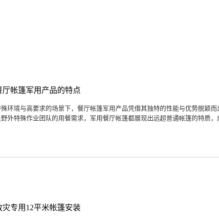
餐厅帐篷军用产品的特点
特殊环境与高要求的场景下，餐厅帐篷军用产品凭借其独特的性能与优势脱颖而
是野外特殊作业团队的用餐需求，军用餐厅帐篷都展现出远超普通帐篷的特质，成
救灾专用12平米帐篷安装