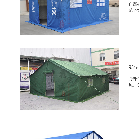
自然
范至
93
野外
风、