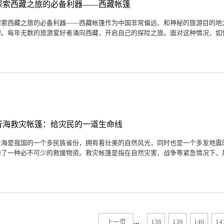
探索西藏之旅的必备利器——西藏帐篷
探索西藏之旅的必备利器——西藏帐篷作为中国非常偏远、和神秘的旅游目的地
碑。每年无数的旅游爱好者涌向西藏，开启自己的探险之旅。面对这种情况，如何
青海救灾帐篷：给灾民的一道生命线
青海是我国的一个多民族省份，拥有着壮美的自然风光，同时也是一个多发地震
为了一种必不可少的救援物资。救灾帐篷是指在自然灾害、战争等紧急情况下，用
...
上一页
138
139
140
14