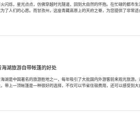
篝火闪烁，星光点点，仿佛穿越时光隧道，回到大自然的怀抱。在忙碌的都市生
成为了人们的心愿。而甘孜州，这座青藏高原上的天府之脊，为您提供了非常适合
青海湖旅游自带帐篷的好处
青海湖是中国著名的旅游胜地之一，每年吸引了大批国内外游客前来观光旅游。
说，带上一顶帐篷是一种很好的选择，不仅可以节省住宿费用，还可以感受到大自