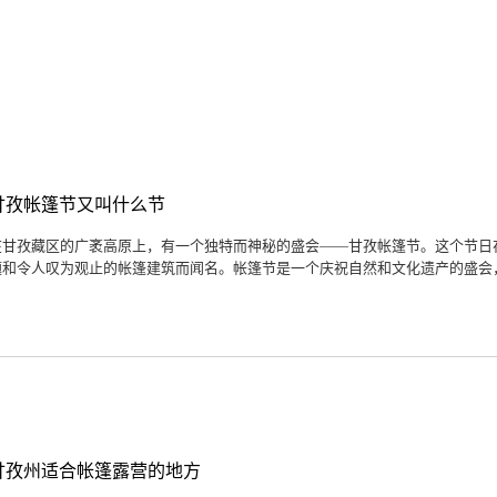
甘孜帐篷节又叫什么节
在甘孜藏区的广袤高原上，有一个独特而神秘的盛会——甘孜帐篷节。这个节日在
题和令人叹为观止的帐篷建筑而闻名。帐篷节是一个庆祝自然和文化遗产的盛会，吸
甘孜州适合帐篷露营的地方